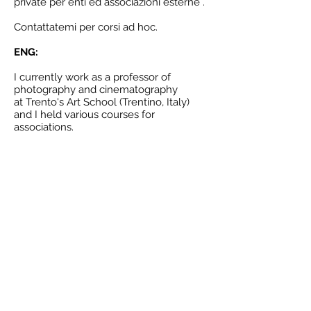
private per enti ed associazioni esterne .
Contattatemi per corsi ad hoc.
ENG:
I currently work as a professor of
photography and cinematography
at Trento's Art School (Trentino, Italy)
and I held various courses for
associations.
Contact me for more information and ad
hoc courses.
jordi.penner@gmail.com
Tel:
+39 3492429794
Agent: Marion Arras Talent Studio